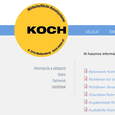
Main
VÁLLALAT
TER
menu
HU
Itt hasznos informác
Információk a vállalatról
Betonwerk Koch
Video
Richtlinien für 
Partnerek
Letöltések
Richtlinien Ver
Checkliste Rohr
Angabenblatt Roh
Ausfüllhilfe Rohr