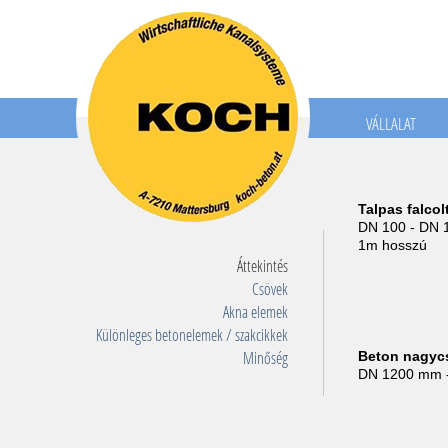
Main
VÁLLALAT
menu
HU
Talpas falco
DN 100 - DN
1m hosszú
Áttekintés
Csövek
Akna elemek
Különleges betonelemek / szakcikkek
Minőség
Beton nagyc
DN 1200 mm 