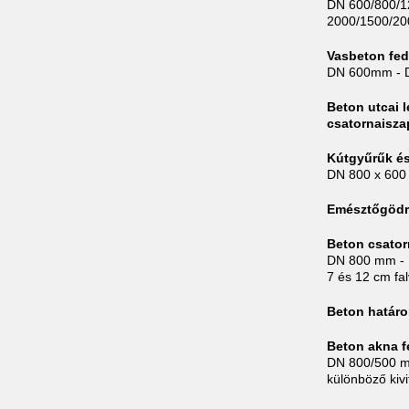
DN 600/800/
2000/1500/2
Vasbeton fe
DN 600mm - 
Beton utcai 
csatornaisz
Kútgyűrűk és
DN 800 x 600
Emésztőgödr
Beton csator
DN 800 mm -
7 és 12 cm fa
Beton határ
Beton akna 
DN 800/500 
különböző kiv