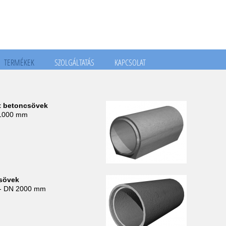
TERMÉKEK
SZOLGÁLTATÁS
KAPCSOLAT
lt betoncsövek
Jump to navigation
 1000 mm
sövek
- DN 2000 mm