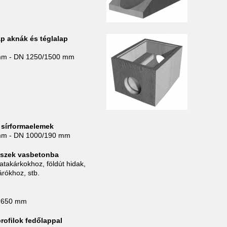
ap aknák és téglalap
mm - DN 1250/1500 mm
t sírformaelemek
mm - DN 1000/190 mm
eszek vasbetonba
atakárkokhoz, földút hidak,
árókhoz, stb.
x 650 mm
rofilok fedőlappal