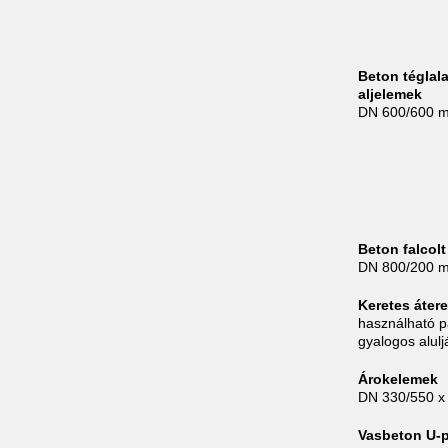
Beton téglal
aljelemek
DN 600/600 
Beton falcol
DN 800/200 
Keretes áter
használható p
gyalogos alulj
Árokelemek
DN 330/550 
Vasbeton U-p