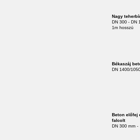
Nagy teherbí
DN 300 - DN
1m hosszú
Békaszáj be
DN 1400/105
Beton előfej 
falcolt
DN 300 mm -