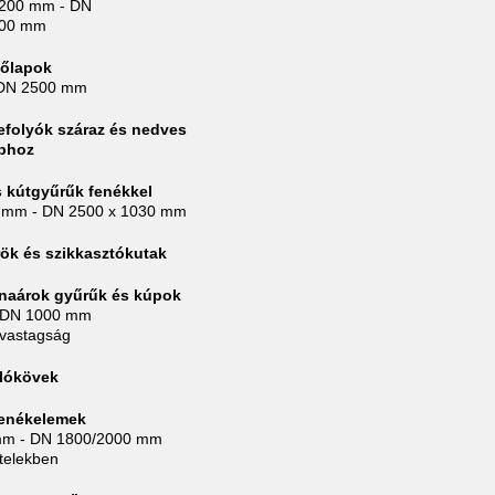
1200 mm - DN
000 mm
dőlapok
DN 2500 mm
lefolyók száraz és nedves
aphoz
 kútgyűrűk fenékkel
 mm - DN 2500 x 1030 mm
ök és szikkasztókutak
naárok gyűrűk és kúpok
 DN 1000 mm
lvastagság
olókövek
fenékelemek
mm - DN 1800/2000 mm
itelekben